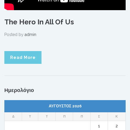
The Hero In All Of Us
Posted by
admin
Read More
Ημερολόγιο
ΑΎΓΟΥΣΤΟΣ 2026
Δ
Τ
Τ
Π
Π
Σ
Κ
1
2