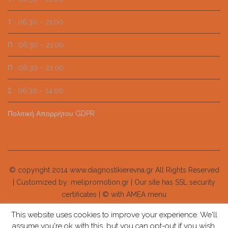
Τ : 06:30 – 21:00
Π : 06:30 – 21:00
Π : 06:30 – 21:00
Σ : 06:30 – 14:00
Πολιτική Απορρήτου GDPR
© copyright 2014 www.diagnostikierevna.gr All Rights Reserved
| Customized by: melipromotion.gr
| Our site has SSL security
certificates |
© with AMEA menu
This website uses cookies to improve your experience. We'll
assume you're ok with this, but you can opt-out if you wish.