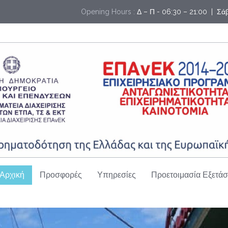
Opening Hours :
Δ – Π - 06:30 – 21:00  |  Σ
Αρχική
Προσφορές
Υπηρεσίες
Προετοιμασία Εξετά