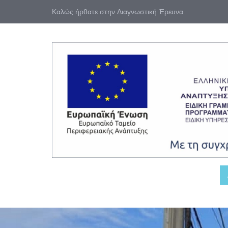
Καλώς ήρθατε στην Διαγνωστική Έρευνα