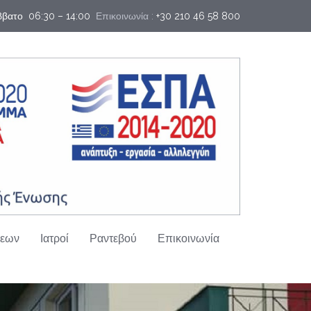
άββατο  06:30 – 14:00
Επικοινωνία :
+30 210 46 58 800
σεων
Ιατροί
Ραντεβού
Επικοινωνία