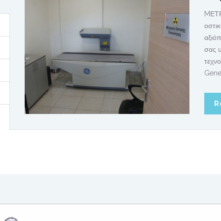
MΕΤΡ
οστικ
αξιόπ
σας υ
τεχνο
Gener
R